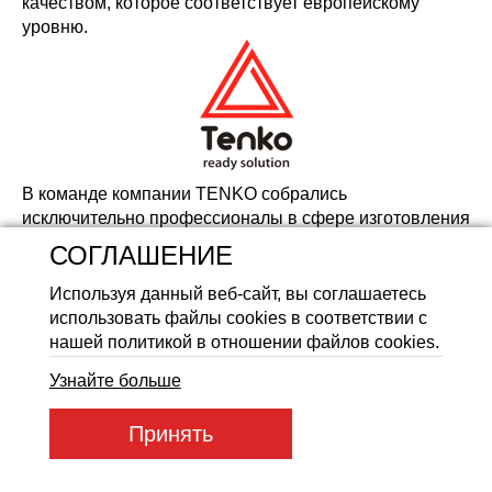
качеством, которое соответствует европейскому
уровню.
Аккумуляторные батареи Li
В команде компании TENKO собрались
исключительно профессионалы в сфере изготовления
теплооборудования. Именно поэтому мы уверены в
СОГЛАШЕНИЕ
высоком качестве наших товаров! Лучшие мастера по
изготовлению
электрических котлов и ТЭНов
Используя данный веб-сайт, вы соглашаетесь
работают для вас! В нашей работе мы использ
использовать файлы cookies в соответствии с
нашей политикой в отношении файлов cookies.
уем исключительно лучшее оборудование. При
создании наших товаров мастера применяют
Узнайте больше
современные технологии. Исключительно поэтому
товар "Tenko" характеризуется высочайшим
Принять
качеством, которое соответствует европейскому
уровню.