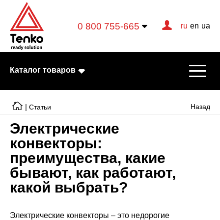
0 800 755-665
ru
en
ua
Каталог товаров
|
Назад
Статьи
Электрические
Электрические котлы
конвекторы:
преимущества, какие
Электрические тэны
бывают, как работают,
Конвекторы
какой выбрать?
Тепловентиляторы
Готовые решения
Электрические конвекторы – это недорогие