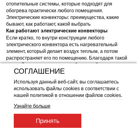
отопительные системы, которые подходят для
Аккумуляторные батареи Li
обогрева практически любого помещения.
Электрические конвекторы: преимущества, какие
бывают, как работают, какой выбрать
Как работают
электрические конвекторы
Если кратко, то внутри конструкции любого
электрического конвектора есть нагревательный
элемент, который делает воздух теплым, а потом
распространяет его по помещению. Благодаря такой
простой системе, помещение быстро обогревается,
СОГЛАШЕНИЕ
практически сразу после включения устройства в
розетку. При этом чем выше вы поставите
Используя данный веб-сайт, вы соглашаетесь
электрический конвектор, тем эффективнее он будет
использовать файлы cookies в соответствии с
работать: потому что холодный воздух по плотности
нашей политикой в отношении файлов cookies.
тяжелее, чем теплый.
Преимущества
Узнайте больше
Безопасность. В любом электрическом конвекторы
нагревательный элемент внутри, т.е. ни вы, ни ваши
Принять
дети, не смогут не нарочно обжечься во время работы
устройства.