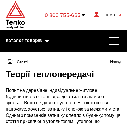
0 800 755-665
ru
en
ua
Каталог товарів
|
Назад
Статті
Теорії теплопередачі
Електричні котли
Електричні тени
Попит на дерев'яне індивідуальне житлове
будівництво в останні два десятиліття активно
Конвектори
зростає. Воно не дивно, суєтність міського життя
напружує, хочеться затишку і спокою за межами міста.
Тепловентилятори
Одним з показників затишку є тепло в будинку, тому ця
стаття присвячена утеплителям і утепленню
Готові рішення