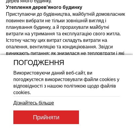
дерев'яного будинку.
Утеплення дерев'яного будинку
Акумуляторні батареї LiFeP
Приступаючи до будівництва, майбутній домовласник
повинен вибрати не тільки зовнішній вигляд і
планування будинку, а й прорахувати майбутні
витрати на утримання та експлуатацію свого житла.
Істотну частку цих витрат складуть витрати на
опалення, вентиляцію та кондиціювання. Звідси
виникають питання: як знизилася не тепловтрати і які
матеріали вибрати як утеплювач?
ПОГОДЖЕННЯ
Яким чином знизити тепловтрати?
Використовуючи даний веб-сайт, ви
Кращим помічником в цьому питанні будуть знання
погоджуєтеся використовувати файли cookies у
про процеси переносу вологи і тепла в будинку.
відповідності з нашою політикою щодо файлів
Користуючись цими знаннями можна вибрати
cookies.
оптимальні матеріали для утеплення, правильно
розмістити шари теплової, парової та гідроізоляції,
Дізнайтесь більше
тим самим захистивши будинок від грибкових уражень
і відсирівання.
Прийняти
До речі, теплоізоляційні властивості клейового бруса