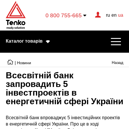
0 800 755-665
ru
en
ua
Каталог товарів
|
Назад
Новини
Всесвітній банк
Електричні котли
запровадить 5
інвестпроектів в
Електричні тени
енергетичній сфері України
Конвектори
Тепловентилятори
Всесвітній банк впроваджує 5 інвестиційних проектів
в енергетичній сфері України. Про це в ході
Готові рішення