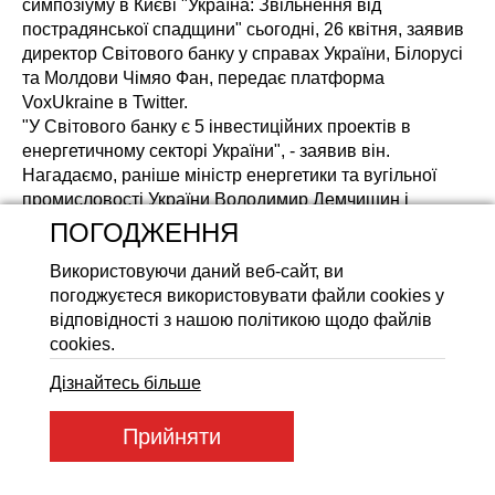
симпозіуму в Києві "Україна: Звільнення від
пострадянської спадщини" сьогодні, 26 квітня, заявив
Акумуляторні батареї LiFeP
директор Світового банку у справах України, Білорусі
та Молдови Чімяо Фан, передає платформа
VoxUkraine в Twitter.
"У Світового банку є 5 інвестиційних проектів в
енергетичному секторі України", - заявив він.
Нагадаємо, раніше міністр енергетики та вугільної
промисловості України Володимир Демчишин і
директор Світового банку у справах Білорусі,
ПОГОДЖЕННЯ
Молдови та України Чімяо Фан підписали документи
Використовуючи даний веб-сайт, ви
про надання Україні позики в розмірі 378,4 млн дол.
погоджуєтеся використовувати файли cookies у
На другий проект з передачі електроенергії.
відповідності з нашою політикою щодо файлів
Джерело:
Дело
cookies.
Дізнайтесь більше
Прийняти