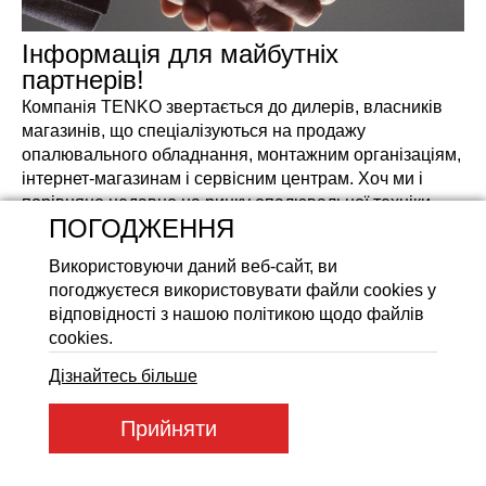
Акумуляторні батареї LiFeP
Інформація для майбутніх
партнерів!
Компанія TENKO звертається до дилерів, власників
магазинів, що спеціалізуються на продажу
опалювального обладнання, монтажним організаціям,
інтернет-магазинам і сервісним центрам. Хоч ми і
порівняно недавно на ринку опалювальної техніки,
ПОГОДЖЕННЯ
але вже встигли довести, що наш товар високої якості.
Ми пропонуємо вам співпрацю на взаємовигідних
Використовуючи даний веб-сайт, ви
умовах.
погоджуєтеся використовувати файли cookies у
Чим привабливі наші товари? По-перше, електричні
відповідності з нашою політикою щодо файлів
котли та комплектуючі виробництва "Tenko"
cookies.
відповідають європейським стандартам якості. По-
Дізнайтесь більше
друге, ми надаємо нашу продукцію за доступною
ціною, що також приваблює безліч покупців. До того ж
Прийняти
наші електричні котли зручні в монтажі і привабливий
зовнішній вигляд, що теж важливо!