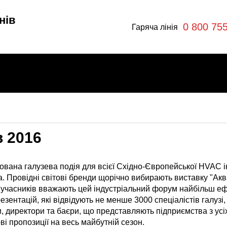
нів
0 800 75
Гаряча лінія
в 2016
и
тована галузева подія для всієї Східно-Європейської HVAC ін
а. Провідні світові бренди щорічно вибирають виставку "Ак
 учасників вважають цей індустріальний форум найбільш еф
езентацій, які відвідують не менше 3000 спеціалістів галузі
ри
, директори та баєри, що представляють підприємства з усіх
ві пропозиції на весь майбутній сезон.