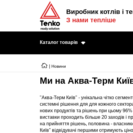
Виробник котлів і те
З нами тепліше
Каталог товарів
|
Новини
Ми на Аква-Терм Киї
Електричні котл
Електричні тени
"Аква-Терм Київ" - унікальна чітко сегмен
системні рішення для для кожного сектор
Конвектори
нових продуктів та рішень при цьому 96%
виставки проходить більше 20 заходів і пр
Тепловентилято
на прийняття рішень, половина - власники
Готові рішення
Київ" відвідувачі першими отримують ціно