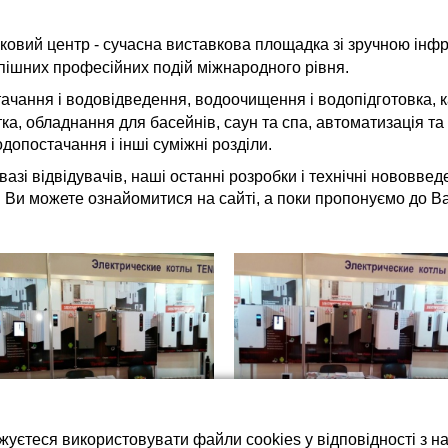
тареї LiFePO4
ковий центр - сучасна виставкова площадка зі зручною інф
пішних професійних подій міжнародного рівня.
ачання і водовідведення, водоочищення і водопідготовка, к
ка, обладнання для басейнів, саун та спа, автоматизація та
опостачання і інші суміжні розділи.
азі відвідувачів, наші останні розробки і технічні нововве
 Ви можете ознайомитися на сайті, а поки пропонуємо до Ва
жуєтеся використовувати файли cookies у відповідності з 