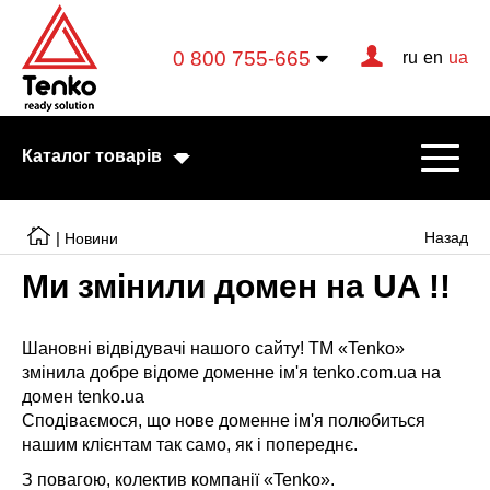
0 800 755-665
ru
en
ua
Каталог товарів
|
Назад
Новини
Ми змінили домен на UA !!
Електричні котли
Електричні тени
Шановні відвідувачі нашого сайту! ТМ «Tenko»
змінила добре відоме доменне ім'я tenko.com.ua на
Конвектори
домен tenko.ua
Сподіваємося, що нове доменне ім'я полюбиться
Тепловентилятори
нашим клієнтам так само, як і попереднє.
Готові рішення
З повагою, колектив компанії «Tenko».