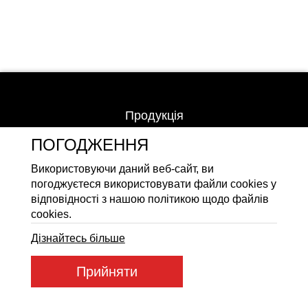
Акумуляторні батареї LiFeP
Продукція
Партнерам
ПОГОДЖЕННЯ
Партнери
Корисна інформація
Використовуючи даний веб-сайт, ви
Новини
погоджуєтеся використовувати файли cookies у
відповідності з нашою політикою щодо файлів
Статті
cookies.
Контакти
Дізнайтесь більше
Електричні котли
Прийняти
Електричні тени
Конвектори
Тепловентилятори