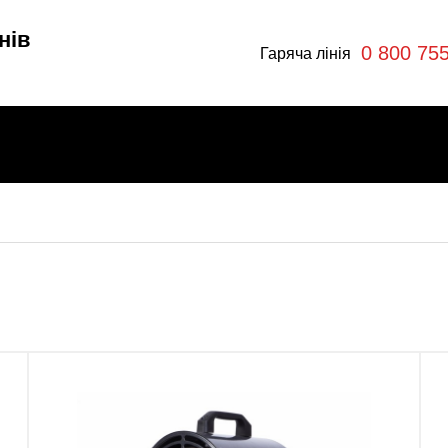
нів
0 800 75
Гаряча лінія
и
ри