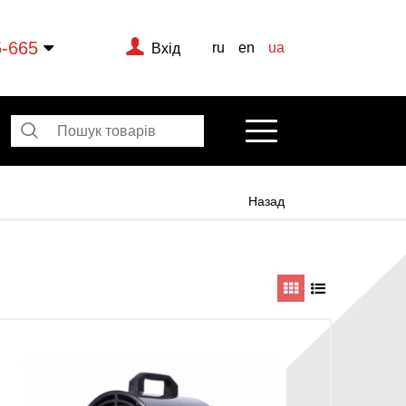
5-665
ru
en
ua
Вхід
Назад