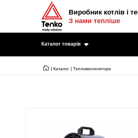
Виробник котлів і те
З нами тепліше
Каталог товарів
|
|
Каталог
Тепловентилятори
Електричні котл
Електричні тени
Конвектори
Тепловентилято
Готові рішення