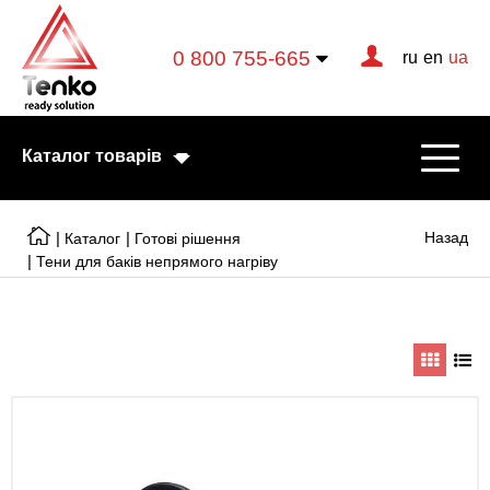
0 800 755-665
ru
en
ua
Каталог товарів
|
|
Назад
Каталог
Готові рішення
|
Тени для баків непрямого нагріву
Електричні котли
Електричні тени
Конвектори
Тепловентилятори
Готові рішення