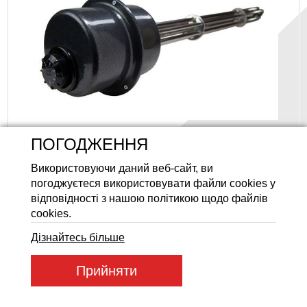
Акумуляторні батареї LiFeP
БЛОК НАГРІВАЧІВ РЕГУЛЬОВАНИЙ
ПОГОДЖЕННЯ
TENKO БНР 4,5 КВТ 230В 2"
Код товару: 52063
Використовуючи даний веб-сайт, ви
погоджуєтеся використовувати файли cookies у
Товар в наявності
відповідності з нашою політикою щодо файлів
4 618 ГРН
cookies.
Дізнайтесь більше
Прийняти