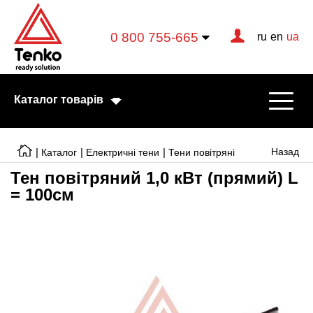
0 800 755-665
ru
en
ua
Каталог товарів
|
|
|
Назад
Каталог
Електричні тени
Тени повітряні
Тен повітряний 1,0 кВт (прямий) L
= 100см
Електричні котли
Електричні тени
Конвектори
Тепловентилятори
Готові рішення