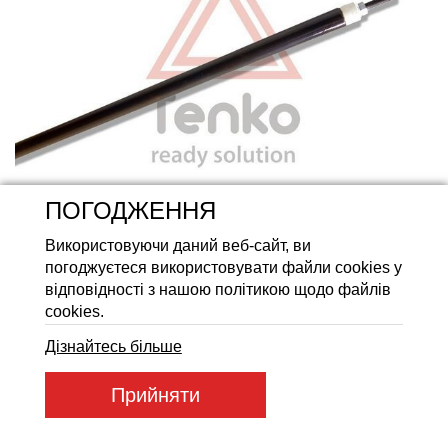
Акумуляторні батареї LiFeP
ПОГОДЖЕННЯ
Використовуючи даний веб-сайт, ви
погоджуєтеся використовувати файли cookies у
відповідності з нашою політикою щодо файлів
cookies.
Дізнайтесь більше
Артикул товару:
51115
Прийняти
Код товару:
51115
139
ГРН