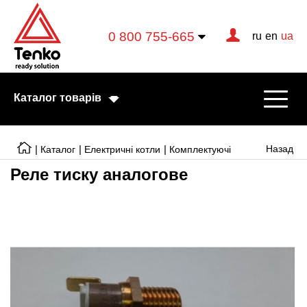
0 800 755-665
ru
en
ua
Каталог товарів
|
|
|
Назад
Каталог
Електричні котли
Комплектуючі
Реле тиску аналогове
Електричні котли
Електричні тени
Конвектори
Тепловентилятори
Готові рішення