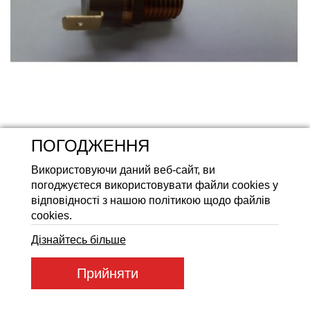
Акумуляторні батареї LiFeP
Артикул товару:
96592
ПОГОДЖЕННЯ
Код товару:
96592
650
Використовуючи даний веб-сайт, ви
ГРН
погоджуєтеся використовувати файли cookies у
відповідності з нашою політикою щодо файлів
cookies.
Купити
Дізнайтесь більше
Прийняти