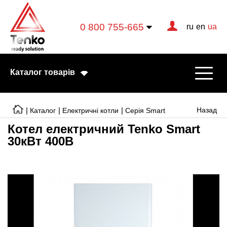
0 800 755-665
ru
en
ua
Каталог товарів
|
|
|
Назад
Каталог
Електричні котли
Серія Smart
Котел електричний Tenko Smart
30кВт 400В
Електричні котли
Електричні тени
Конвектори
Тепловентилятори
Готові рішення