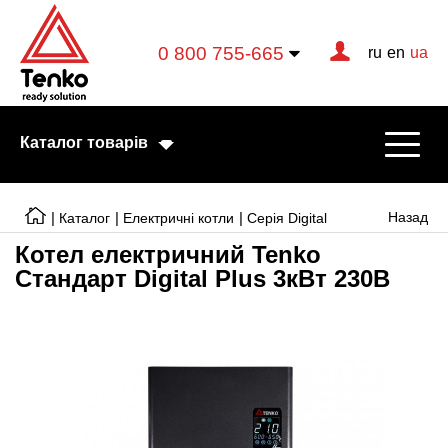
0 800 755-665
ru
en
ua
Каталог товарів
|
|
|
Назад
Каталог
Електричні котли
Серія Digital
Котел електричний Tenko
Cтандарт Digital Plus 3кВт 230В
Електричні котли
Електричні тени
Конвектори
Тепловентилятори
Готові рішення