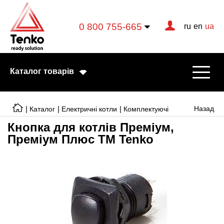
0 800 755-665
ru
en
ua
Каталог товарів
|
|
|
Назад
Каталог
Електричні котли
Комплектуючі
Кнопка для котлів Преміум,
Преміум Плюс ТМ Tenko
Електричні котли
Електричні тени
Конвектори
Тепловентилятори
Готові рішення