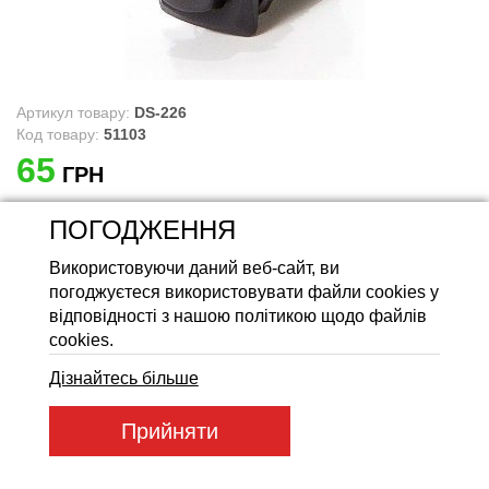
Акумуляторні батареї LiFeP
Артикул товару:
DS-226
Код товару:
51103
65
ГРН
ПОГОДЖЕННЯ
Купити
Використовуючи даний веб-сайт, ви
погоджуєтеся використовувати файли cookies у
відповідності з нашою політикою щодо файлів
cookies.
Дізнайтесь більше
Прийняти
Товари з категорії