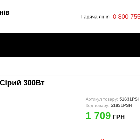
нів
0 800 75
Гаряча лінія
 Сірий 300Вт
и
Артикул товару:
51631PS
Код товару:
51631PSH
1 709
ГРН
ри