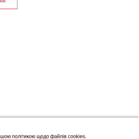
ння
нашою політикою щодо файлів cookies.
 рушникосушок різних видів електричних і