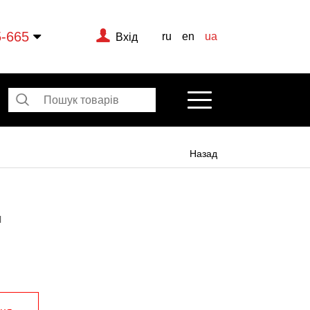
5-665
ru
en
ua
Вхід
Назад
H