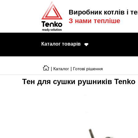
Виробник котлів і те
З нами тепліше
Каталог товарів
|
|
Каталог
Готові рішення
Тен для сушки рушників Tenko
Електричні котл
Електричні тени
Конвектори
Тепловентилято
Готові рішення