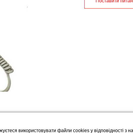
Поставити пита
тареї LiFePO4
жуєтеся використовувати файли cookies у відповідності з 
 регулюванням температури з електронним термостатом для