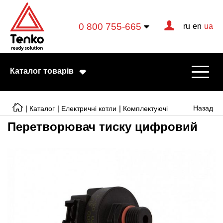
0 800 755-665
ru
en
ua
Каталог товарів
|
|
|
Назад
Каталог
Електричні котли
Комплектуючі
Перетворювач тиску цифровий
Електричні котли
Електричні тени
Конвектори
Тепловентилятори
Готові рішення