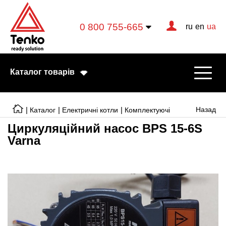
0 800 755-665
ru
en
ua
Каталог товарів
|
|
|
Назад
Каталог
Електричні котли
Комплектуючі
Циркуляційний насос BPS 15-6S
Varna
Електричні котли
Електричні тени
Конвектори
Тепловентилятори
Готові рішення