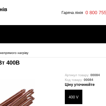
нів
0 800 75
Гаряча лінія
 непрямого нагріву
Вт 400В
и
Артикул товару:
00084
Код товару:
00084
Ціну уточнюйте
ри
400 V