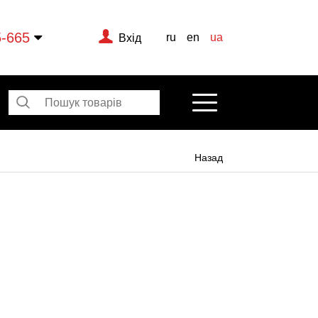
5-665
ru
en
ua
Вхід
Назад