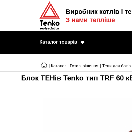
Виробник котлів і те
З нами тепліше
Каталог товарів
|
|
|
Каталог
Готові рішення
Тени для баків
Блок ТЕНів Tenko тип TRF 60 к
Електричні котл
Електричні тени
Конвектори
Тепловентилято
Готові рішення