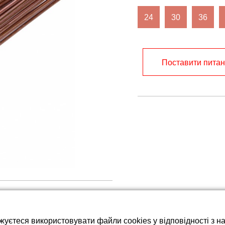
тареї LiFePO4
24
30
36
Поставити пита
жуєтеся використовувати файли cookies у відповідності з 