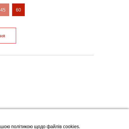
45
60
ння
нашою політикою щодо файлів cookies.