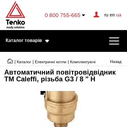
0 800 755-665
ru
en
ua
Каталог товарів
|
|
|
Назад
Каталог
Електричні котли
Комплектуючі
Автоматичний повітровідвідник
ТМ Caleffi, різьба G3 / 8 " Н
Електричні котли
Електричні тени
Конвектори
Тепловентилятори
Готові рішення