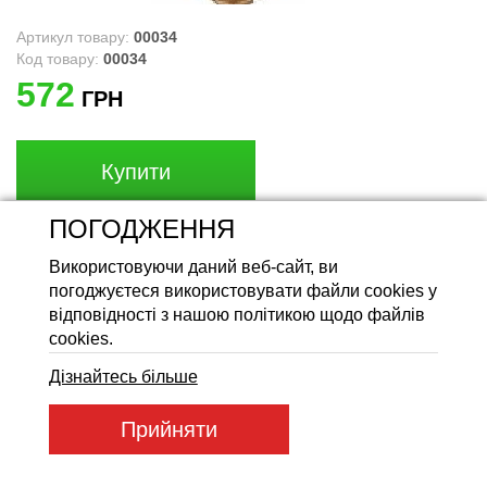
Акумуляторні батареї LiFeP
Артикул товару:
00034
Код товару:
00034
572
ГРН
Купити
ПОГОДЖЕННЯ
Використовуючи даний веб-сайт, ви
погоджуєтеся використовувати файли cookies у
відповідності з нашою політикою щодо файлів
cookies.
Дізнайтесь більше
Товари з категорії
Прийняти
NEW