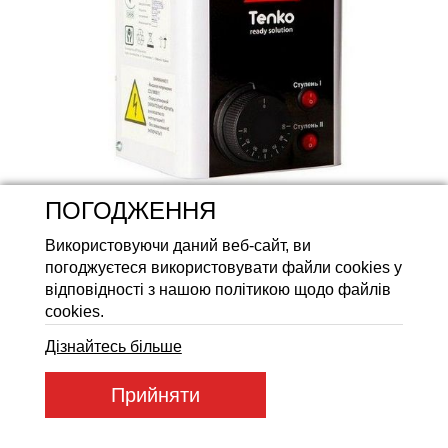
Акумуляторні батареї LiFeP
ПОГОДЖЕННЯ
Використовуючи даний веб-сайт, ви
погоджуєтеся використовувати файли cookies у
відповідності з нашою політикою щодо файлів
cookies.
Дізнайтесь більше
Артикул товару:
БК_400
Прийняти
Код товару:
51250
2 084
ГРН