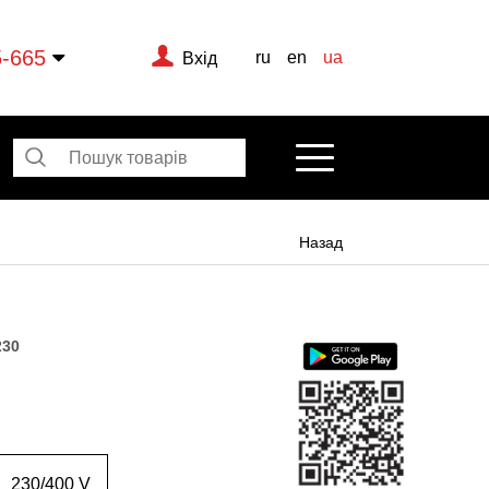
5-665
ru
en
ua
Вхід
Назад
230
230/400 V