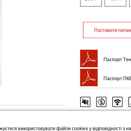
тареї LiFePO4
Поставити пита
Паспорт Tен
Паспорт ПК
жуєтеся використовувати файли cookies у відповідності з 