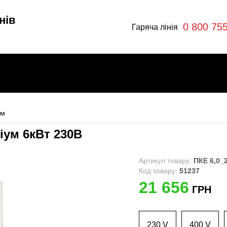
нів
0 800 75
Гаряча лінія
ум
іум 6кВт 230В
и
Артикул товару:
ПКЕ 6,0_
Код товару:
51237
21 656
ГРН
ри
230 V
400 V