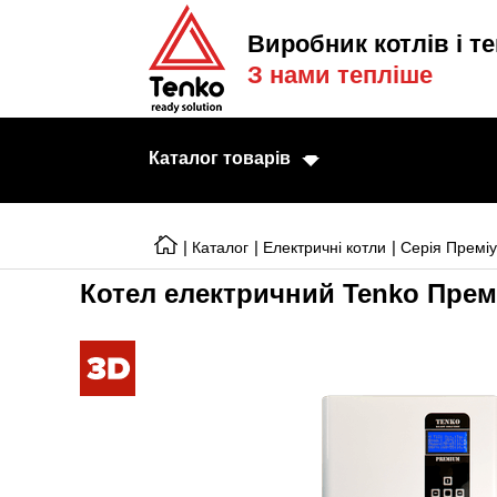
Виробник котлів і те
З нами тепліше
Каталог товарів
|
|
|
Каталог
Електричні котли
Серія Премі
Котел електричний Tenko Прем
Електричні котл
Електричні тени
Конвектори
Тепловентилято
Готові рішення