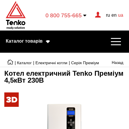
0 800 755-665
ru
en
ua
Каталог товарів
|
|
|
Назад
Каталог
Електричні котли
Серія Преміум
Котел електричний Tenko Преміум
4,5кВт 230В
Електричні котли
Електричні тени
Конвектори
Тепловентилятори
Готові рішення