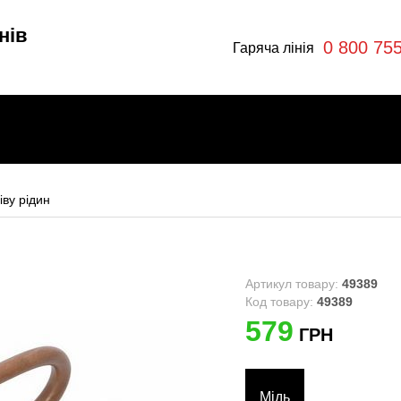
нів
0 800 75
Гаряча лінія
іву рідин
и
Артикул товару:
49389
Код товару:
49389
579
ГРН
ри
Мідь