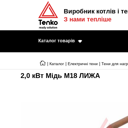
Виробник котлів і те
З нами тепліше
Каталог товарів
|
|
|
Каталог
Електричні тени
Тени для нагр
2,0 кВт Мідь М18 ЛИЖА
Електричні котл
Електричні тени
Конвектори
Тепловентилято
Готові рішення