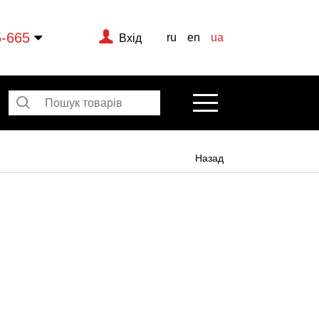
5-665
ru
en
ua
Вхід
Назад