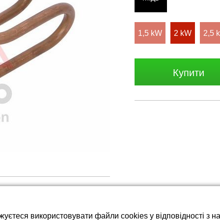
тареї LiFePO4
1,5 kW
2 kW
2,5 
Купити
жуєтеся використовувати файли cookies у відповідності з 