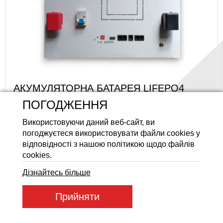
Акумуляторні батареї LiFeP
АКУМУЛЯТОРНА БАТАРЕЯ LIFEPO4
TENKO-STANDART
ПОГОДЖЕННЯ
Код товару: AKB LF 51.2-280Ah Standart
Використовуючи даний веб-сайт, ви
Товар під замовлення
погоджуєтеся використовувати файли cookies у
78 000 ГРН
відповідності з нашою політикою щодо файлів
cookies.
Дізнайтесь більше
Прийняти