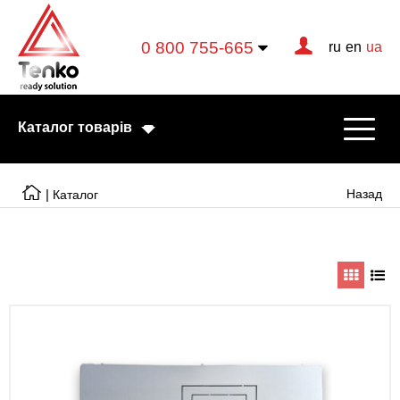
0 800 755-665
ru
en
ua
Каталог товарів
|
Назад
Каталог
Електричні котли
Електричні тени
Конвектори
Тепловентилятори
Готові рішення