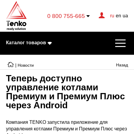
0 800 755-665
ru
en
ua
Каталог товаров
|
Назад
Новости
Теперь доступно
Электрические котлы
управление котлами
Премиум и Премиум Плюс
Электрические тэны
через Android
Конвекторы
Тепловентиляторы
Компания TENKO запустила приложение для
управления котлами Премиум и Премиум Плюс через
Готовые решения