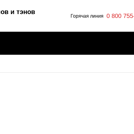
ов и тэнов
0 800 755
Горячая линия
отлы
эны
ры
я