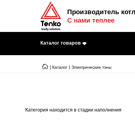
Производитель котл
С нами теплее
Каталог товаров
|
|
Каталог
Электрические тэны
Электрические к
Электрические т
Конвекторы
Категория находится в стадии наполнения
Тепловентилято
Готовые решени