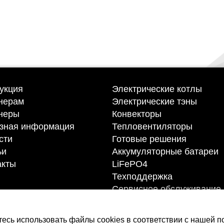
батареи LiFePO4
укция
Электрические котлы
нерам
Электрические тэны
неры
Конвекторы
зная информация
Тепловентиляторы
сти
Готовые решения
ьи
Аккумуляторные батареи
акты
LiFePO4
Техподдержка
Сервисное обслуживание
Договор оферты
Политики конфиденциаль
тесь использовать файлы cookies в соответствии с нашей п