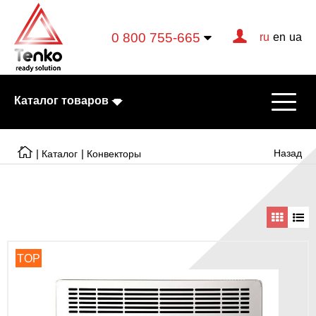
0 800 755-665
ru
en
ua
Каталог товаров
|
|
Назад
Каталог
Конвекторы
Электрические котлы
Электрические тэны
Конвекторы
TOP
Тепловентиляторы
Готовые решения