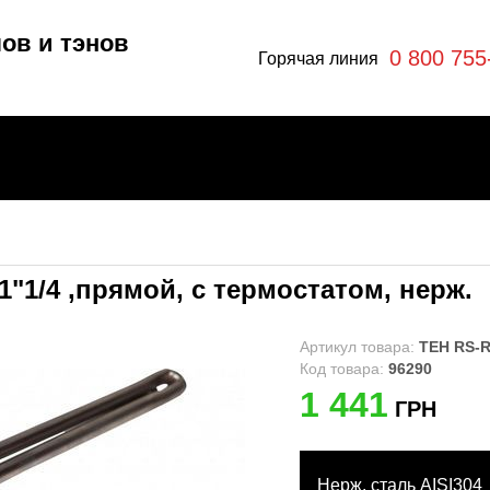
ов и тэнов
0 800 755
Горячая линия
 1"1/4 ,прямой, с термостатом, нерж.
отлы
эны
Артикул товара:
ТЕН RS-R 
Код товара:
96290
1 441
ГРН
ры
я
Нерж. сталь AISI304