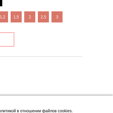
1,2
1,5
2
2,5
3
с
олитикой в отношении файлов cookies.