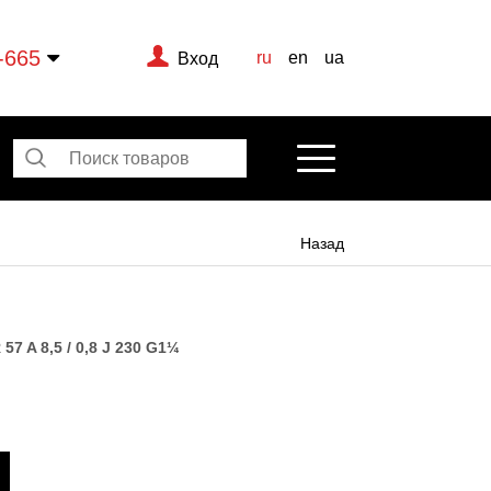
-665
ru
en
ua
Вход
Назад
57 A 8,5 / 0,8 J 230 G1¼