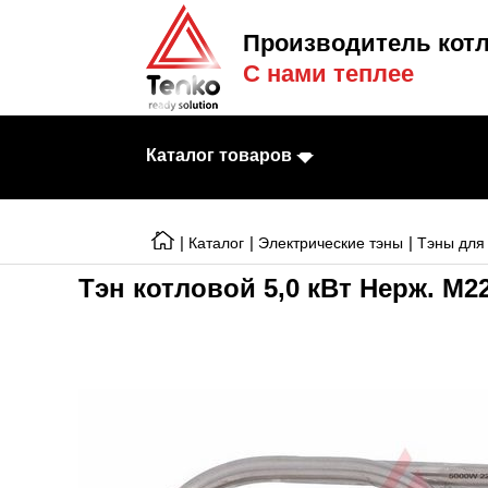
Производитель котл
С нами теплее
Каталог товаров
|
|
|
Каталог
Электрические тэны
Тэны для
Тэн котловой 5,0 кВт Нерж. М22
Электрические к
Электрические т
Конвекторы
Тепловентилято
Готовые решени