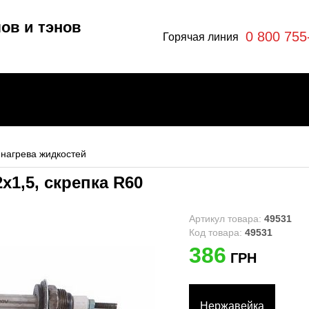
ов и тэнов
0 800 755
Горячая линия
 нагрева жидкостей
х1,5, скрепка R60
отлы
эны
Артикул товара:
49531
Код товара:
49531
386
ГРН
ры
я
Нержавейка