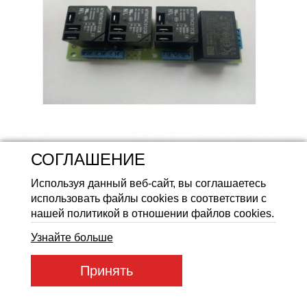
Аккумуляторные батареи Li
СОГЛАШЕНИЕ
Артикул товара:
96617
Используя данный веб-сайт, вы соглашаетесь
Код товара:
96617
использовать файлы cookies в соответствии с
1 336
нашей политикой в отношении файлов cookies.
ГРН
Узнайте больше
Купить
Принять