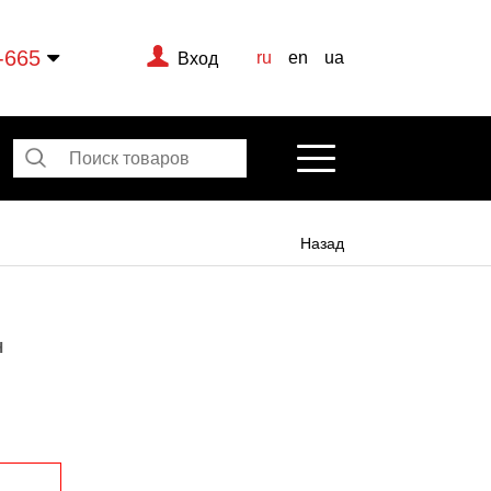
-665
ru
en
ua
Вход
Назад
H