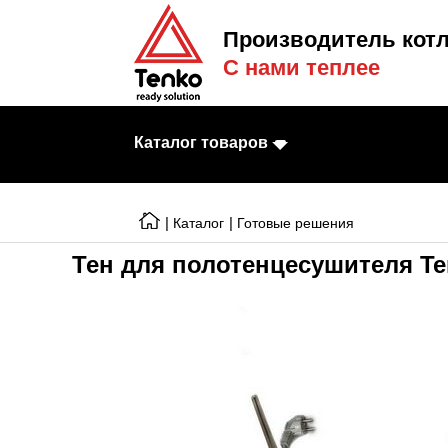
Производитель котл
С нами теплее
Каталог товаров
|
|
Каталог
Готовые решения
Тен для полотенцесушителя T
Электрические к
Электрические т
Конвекторы
Тепловентилято
Готовые решени