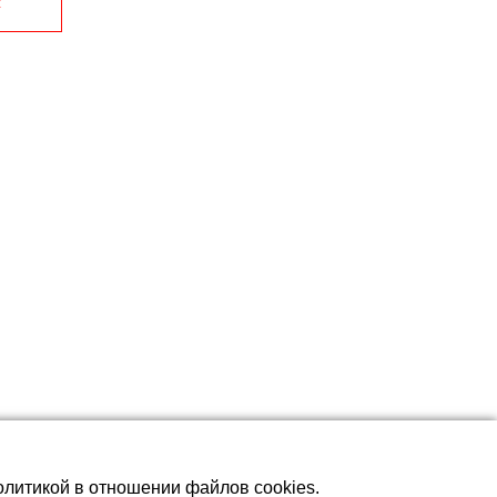
с
олитикой в отношении файлов cookies.
м для полотенцесушителей различных видов