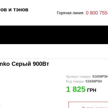
ов и тэнов
0 800 755
Горячая линия
enko Серый 900Вт
отлы
эны
Артикул товара:
51658PS
Код товара:
51658PSH
1 825
ГРН
ры
я