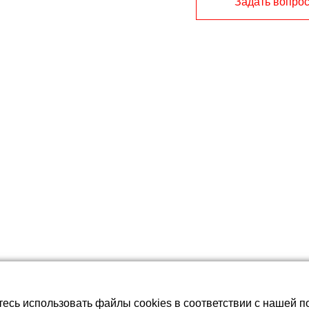
Задать вопро
батареи LiFePO4
тесь использовать файлы cookies в соответствии с нашей п
ной регулировкой температуры с электронным термостато