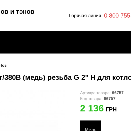
ов и тэнов
0 800 755
Горячая линия
Нов
/380В (медь) резьба G 2" Н для кот
отлы
эны
Артикул товара:
96757
Код товара:
96757
2 136
ГРН
ры
я
Медь