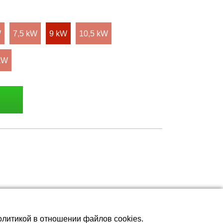
W
7,5 kW
9 kW
10,5 kW
kW
олитикой в отношении файлов cookies.