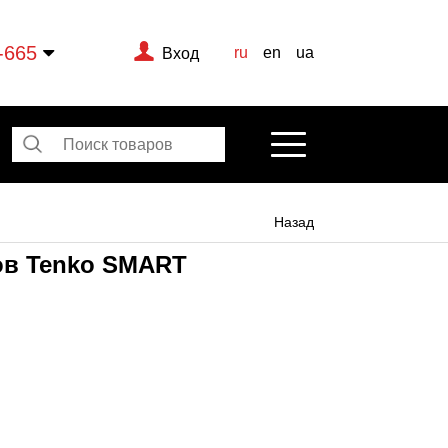
-665
ru
en
ua
Вход
Назад
лов Tenko SMART