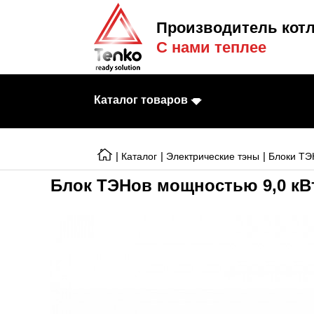
Производитель котл
С нами теплее
Каталог товаров
|
|
|
Каталог
Электрические тэны
Блоки ТЭ
Блок ТЭНов мощностью 9,0 кВт
Электрические к
Электрические т
Конвекторы
Тепловентилято
Готовые решени