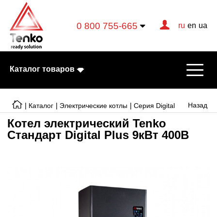
0 800 755-665
ru
en
ua
Каталог товаров
|
|
|
Назад
Каталог
Электрические котлы
Серия Digital
Котел электрический Tenko
Cтандарт Digital Plus 9кВт 400В
Электрические котлы
Электрические тэны
Конвекторы
Тепловентиляторы
Готовые решения