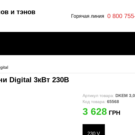
ов и тэнов
0 800 755
Горячая линия
gital
и Digital 3кВт 230В
отлы
эны
Артикул товара:
DKEМ 3,0
Код товара:
65568
3 628
ГРН
ры
я
230 V