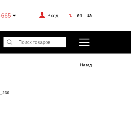
-665
ru
en
ua
Вход
Назад
_230