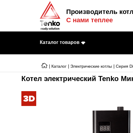
Производитель котл
С нами теплее
Каталог товаров
|
|
|
Каталог
Электрические котлы
Серия Di
Котел электрический Tenko Мин
Электрические к
Электрические т
Конвекторы
Тепловентилято
Готовые решени