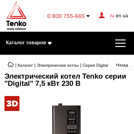
0 800 755-665
ru
en
ua
Каталог товаров
|
|
|
Назад
Каталог
Электрические котлы
Серия Digital
Электрический котел Tenko серии
"Digital" 7,5 кВт 230 В
Электрические котлы
Электрические тэны
Конвекторы
Тепловентиляторы
Готовые решения