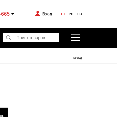
-665
ru
en
ua
Вход
Назад
дь