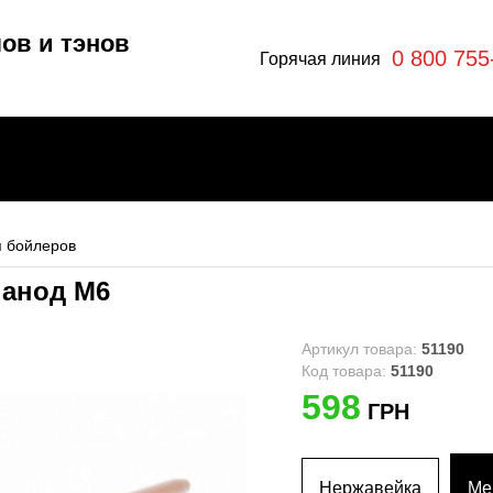
ов и тэнов
0 800 755
Горячая линия
 бойлеров
д анод М6
отлы
эны
Артикул товара:
51190
Код товара:
51190
598
ГРН
ры
я
Нержавейка
Ме